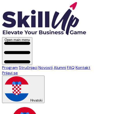
Open main menu
Program
Stručnjaci
Novosti
Alumni
FAQ
Kontakt
Prijavi se
Hrvatski